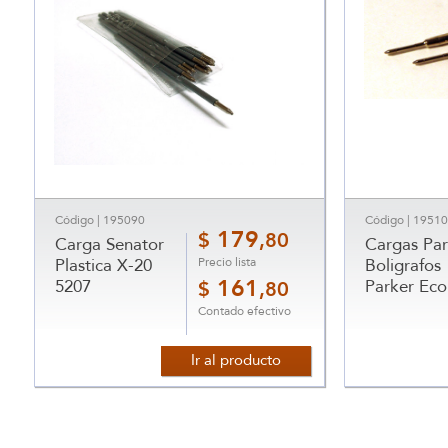
Código | 195090
Código | 1951
179
$
,80
Carga Senator
Cargas Pa
Precio lista
Plastica X-20
Boligrafos
5207
161
Parker Eco
$
,80
Contado efectivo
Ir al producto