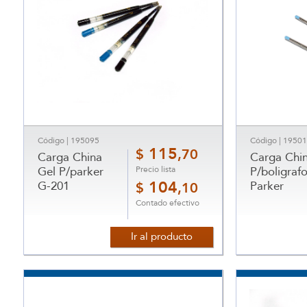
Código | 195095
Código | 1950
115
$
,70
Carga China
Carga Chi
Precio lista
Gel P/parker
P/boligraf
G-201
104
Parker
$
,10
Contado efectivo
Ir al producto