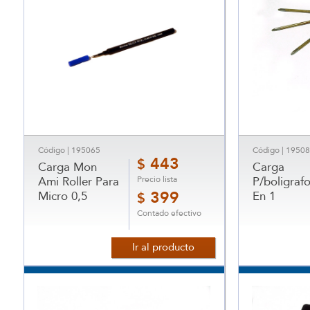
Código | 195065
Código | 1950
443
$
Carga Mon
Carga
Precio lista
Ami Roller Para
P/boligrafo
Micro 0,5
399
En 1
$
Contado efectivo
Ir al producto