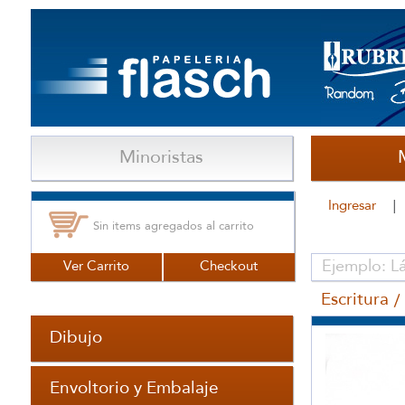
Minoristas
Ingresar
Sin items agregados al carrito
Ver Carrito
Checkout
Escritura
Dibujo
Envoltorio y Embalaje