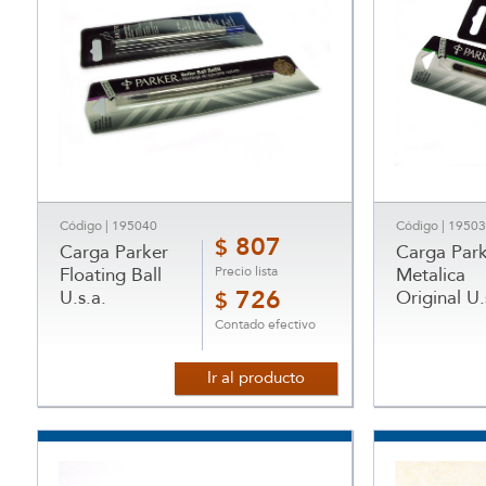
Código | 195040
Código | 1950
807
$
Carga Parker
Carga Park
Precio lista
Floating Ball
Metalica
U.s.a.
726
Original U.
$
Contado efectivo
Ir al producto