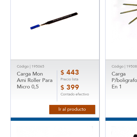
Código | 195065
Código | 1950
443
$
Carga Mon
Carga
Precio lista
Ami Roller Para
P/boligrafo
Micro 0,5
399
En 1
$
Contado efectivo
Ir al producto