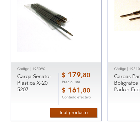
Código | 195090
Código | 1951
179
$
,80
Carga Senator
Cargas Pa
Precio lista
Plastica X-20
Boligrafos
5207
161
Parker Eco
$
,80
Contado efectivo
Ir al producto