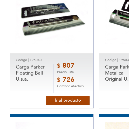
Código | 195040
Código | 1950
807
$
Carga Parker
Carga Park
Precio lista
Floating Ball
Metalica
U.s.a.
726
Original U.
$
Contado efectivo
Ir al producto