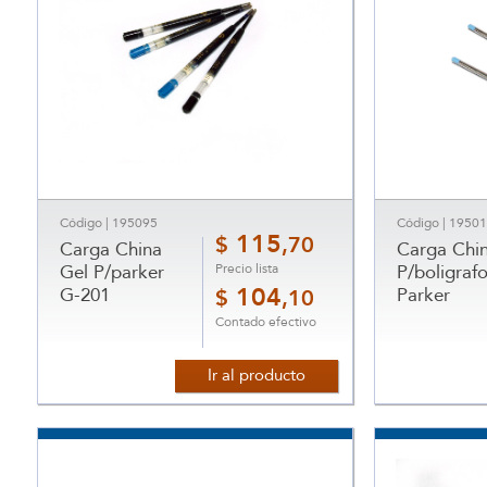
Código | 195095
Código | 1950
115
$
,70
Carga China
Carga Chi
Precio lista
Gel P/parker
P/boligraf
G-201
104
Parker
$
,10
Contado efectivo
Ir al producto