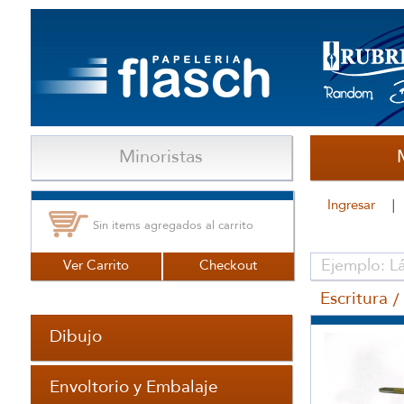
Minoristas
Ingresar
Sin items agregados al carrito
Ver Carrito
Checkout
Escritura
Dibujo
Envoltorio y Embalaje