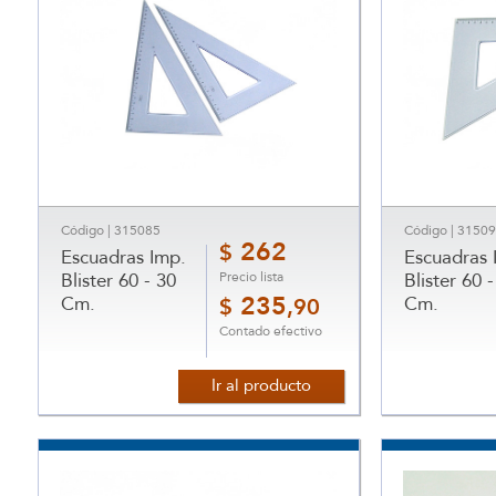
Código | 315085
Código | 3150
262
$
Escuadras Imp.
Escuadras 
Precio lista
Blister 60 - 30
Blister 60 -
Cm.
235
Cm.
$
,90
Contado efectivo
Ir al producto