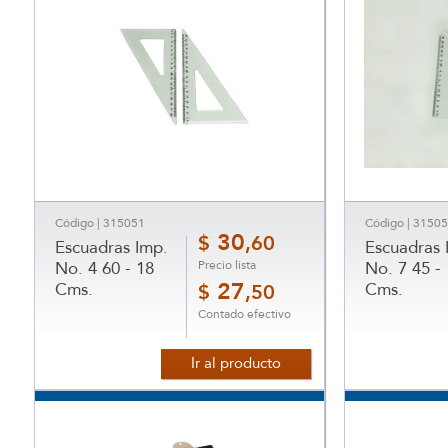
Código | 315051
Código | 3150
30
$
,60
Escuadras Imp.
Escuadras 
Precio lista
No. 4 60 - 18
No. 7 45 -
Cms.
27
Cms.
$
,50
Contado efectivo
Ir al producto