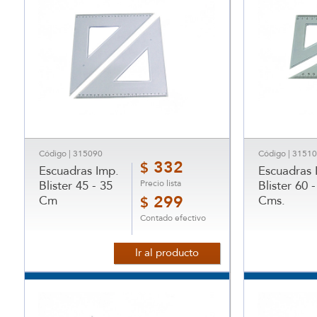
Código | 315090
Código | 3151
332
$
Escuadras Imp.
Escuadras 
Precio lista
Blister 45 - 35
Blister 60 -
Cm
299
Cms.
$
Contado efectivo
Ir al producto