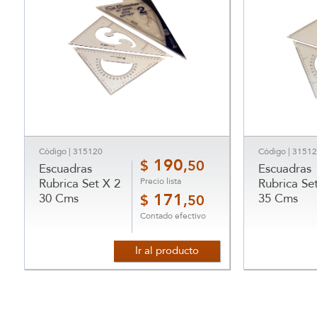
Código | 315120
Código | 3151
190
$
,50
Escuadras
Escuadras
Precio lista
Rubrica Set X 2
Rubrica Se
30 Cms
171
35 Cms
$
,50
Contado efectivo
Ir al producto