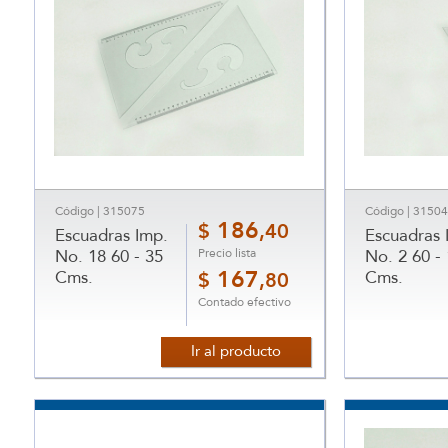
Código | 315075
Código | 3150
186
$
,40
Escuadras Imp.
Escuadras 
Precio lista
No. 18 60 - 35
No. 2 60 -
Cms.
167
Cms.
$
,80
Contado efectivo
Ir al producto