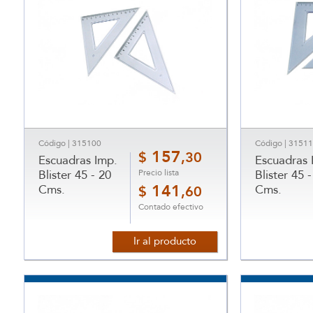
Código | 315100
Código | 3151
157
$
,30
Escuadras Imp.
Escuadras 
Precio lista
Blister 45 - 20
Blister 45 -
Cms.
141
Cms.
$
,60
Contado efectivo
Ir al producto