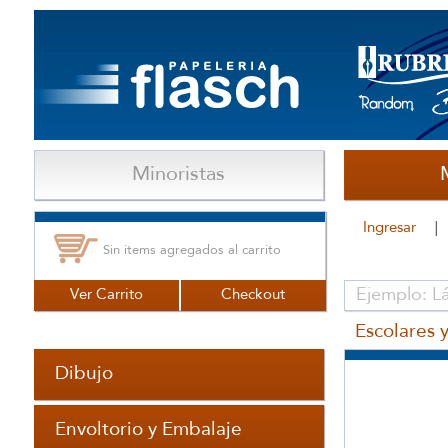
Minoristas
Ingresar
Sin items agregados al carrito
Ver Carrito
Checkout
Escolares y
Dibujo
Envoltorio y Embalaje