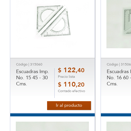
Código | 315060
Código | 3150
122
$
,40
Escuadras Imp.
Escuadras 
Precio lista
No. 15 45 - 30
No. 16 60 
Cms.
110
Cms.
$
,20
Contado efectivo
Ir al producto