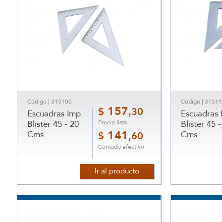
Código | 315100
Código | 3151
157
$
,30
Escuadras Imp.
Escuadras 
Precio lista
Blister 45 - 20
Blister 45 -
Cms.
141
Cms.
$
,60
Contado efectivo
Ir al producto