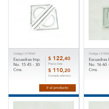
Código | 315060
Código | 3150
122
$
,40
Escuadras Imp.
Escuadras 
Precio lista
No. 15 45 - 30
No. 16 60 
Cms.
110
Cms.
$
,20
Contado efectivo
Ir al producto