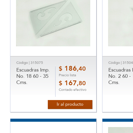
Código | 315075
Código | 3150
186
$
,40
Escuadras Imp.
Escuadras 
Precio lista
No. 18 60 - 35
No. 2 60 -
Cms.
167
Cms.
$
,80
Contado efectivo
Ir al producto