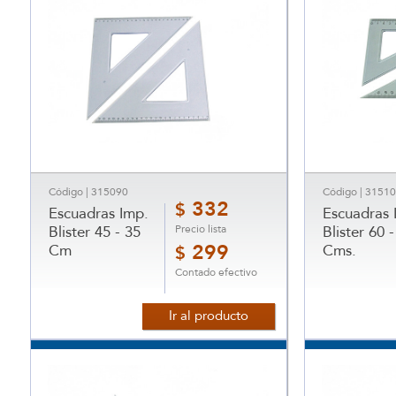
Código | 315090
Código | 3151
332
$
Escuadras Imp.
Escuadras 
Precio lista
Blister 45 - 35
Blister 60 -
Cm
299
Cms.
$
Contado efectivo
Ir al producto