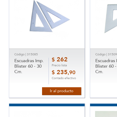
Código | 315085
Código | 3150
262
$
Escuadras Imp.
Escuadras 
Precio lista
Blister 60 - 30
Blister 60 -
Cm.
235
Cm.
$
,90
Contado efectivo
Ir al producto