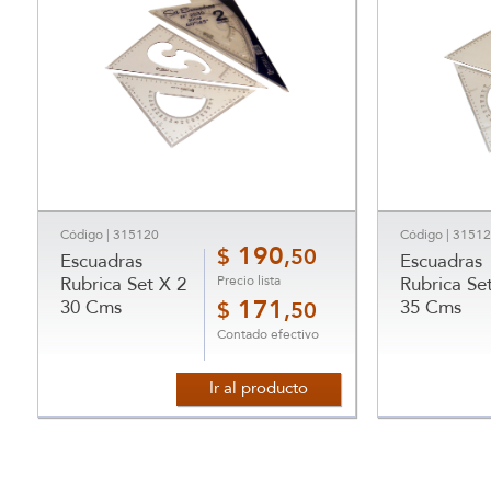
Código | 315120
Código | 3151
190
$
,50
Escuadras
Escuadras
Precio lista
Rubrica Set X 2
Rubrica Se
30 Cms
171
35 Cms
$
,50
Contado efectivo
Ir al producto