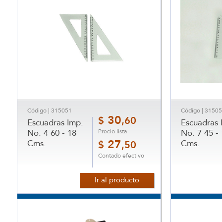
Código | 315051
Código | 3150
30
$
,60
Escuadras Imp.
Escuadras 
Precio lista
No. 4 60 - 18
No. 7 45 -
Cms.
27
Cms.
$
,50
Contado efectivo
Ir al producto