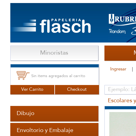
Minoristas
Ingresar
Sin items agregados al carrito
Ver Carrito
Checkout
Escolares y
Dibujo
Envoltorio y Embalaje