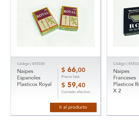
Código | 455030
Código | 4550
66
$
,00
Naipes
Naipes
Precio lista
Espanoles
Franceses
Plasticos Royal
59
Plasticos R
$
,40
X 2
Contado efectivo
Ir al producto