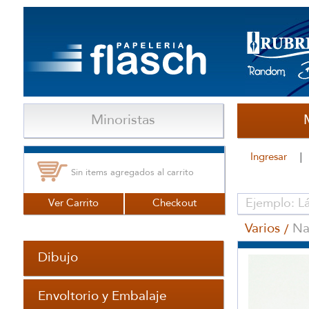
Minoristas
Ingresar
Sin items agregados al carrito
Ver Carrito
Checkout
Varios
Na
Dibujo
Envoltorio y Embalaje