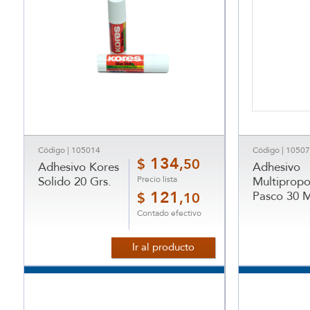
Código | 105014
Código | 1050
134
$
,50
Adhesivo Kores
Adhesivo
Precio lista
Solido 20 Grs.
Multipropo
121
Pasco 30 M
$
,10
Contado efectivo
Ir al producto