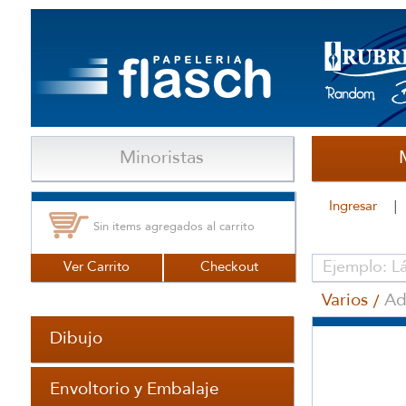
Minoristas
Ingresar
Sin items agregados al carrito
Ver Carrito
Checkout
Varios
Ad
Dibujo
Envoltorio y Embalaje