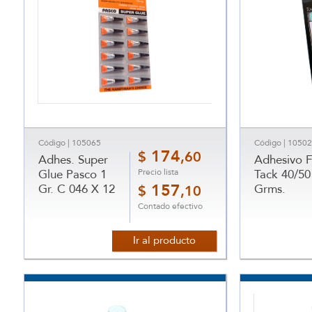
Código | 105065
Código | 1050
174
$
,60
Adhes. Super
Adhesivo 
Precio lista
Glue Pasco 1
Tack 40/50
Gr. C 046 X 12
157
Grms.
$
,10
Contado efectivo
Ir al producto