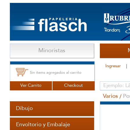
Minoristas
Ingresar
Sin items agregados al carrito
Ver Carrito
Checkout
Varios
Po
Dibujo
Envoltorio y Embalaje