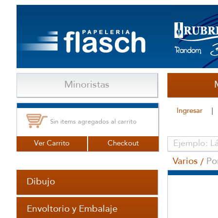
Minoristas
Ingresar
Sin items agregados al carrito
Ver Carrito
Checkout
Varios
Po
Dibujo
Envoltorio y Embalaje