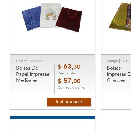
Código | 170105
Código | 1701
63
$
,30
Bolsas De
Bolsas
Precio lista
Papel Impresas
Impresas E
Medianas
57
Grandes
$
,00
Contado efectivo
Ir al producto