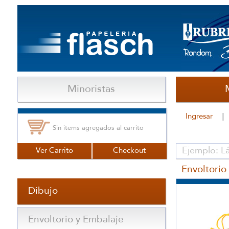
Minoristas
Ingresar
Sin items agregados al carrito
Ver Carrito
Checkout
Envoltorio
Dibujo
Envoltorio y Embalaje