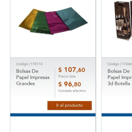
Código | 170110
Código | 1704
107
$
,60
Bolsas De
Bolsas De
Precio lista
Papel Impresas
Papel Impr
Grandes
96
3d Botella
$
,80
Contado efectivo
Ir al producto